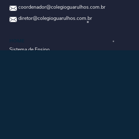
coordenador@colegioguarulhos.com.br
diretor@colegioguarulhos.com.br
HOME
Sistema de Ensino
Educação Infantil
Ensino Fundamental - Anos Iniciais
Ensino Fundamental - Anos Finais
Ensino Médio e Técnico
Matrícula
Contato
Portal do Aluno
Portal do Professor
AVA Sae Digital