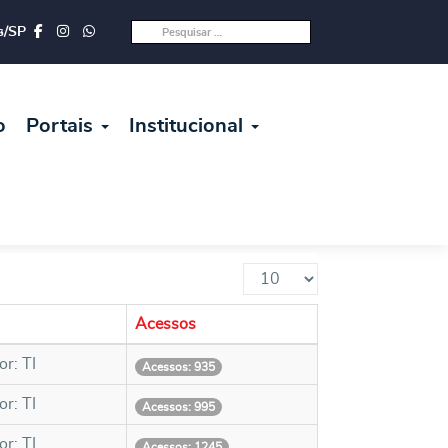
s/SP
o
Portais
Institucional
Mostrar
#
Acessos
or: TI
Acessos: 935
or: TI
Acessos: 995
or: TI
Acessos: 1245