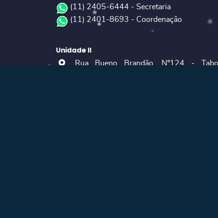
(11) 2405-6444 - Secretaria
(11) 2401-8693 - Coordenação
Unidade II
Rua Bueno Brandão, Nº124 - Tabo
Guarulhos/SP
CEP: 07143-030
Telefones:
(11) 3508-7720
(11) 99766-9231 - Secretaria
E-MAILS
secretaria@colegioguarulhos.com.br
coordenador@colegioguarulhos.com.br
diretor@colegioguarulhos.com.br